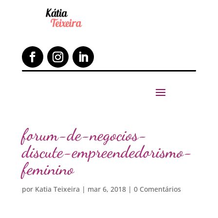
forum-de-negocios-
discute-empreendedorismo-
feminino
por
Katia Teixeira
|
mar 6, 2018
|
0 Comentários